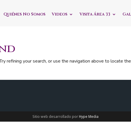
Quiénes No Somos
Videos
Visita Área 33
Gal
und
y refining your search, or use the navigation above to locate th
Sitio web desarrollado por
Hype Media