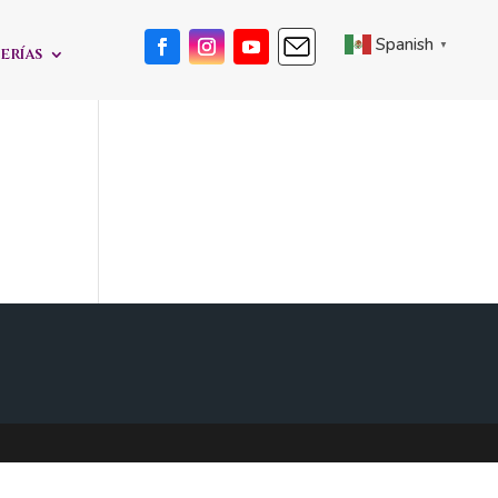
Spanish
▼
erías
e